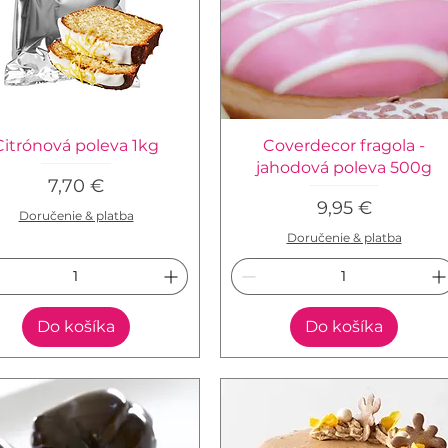
Citrónová poleva 1kg
Coverdecor fragola -
jahodová poleva 500g
Cena
7,70 €
Cena
9,95 €
Doručenie & platba
Doručenie & platba
Do košíka
Do košíka