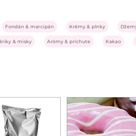
Fondán & marcipán
Krémy & plnky
Džemy
riky & misky
Arómy & príchute
Kakao