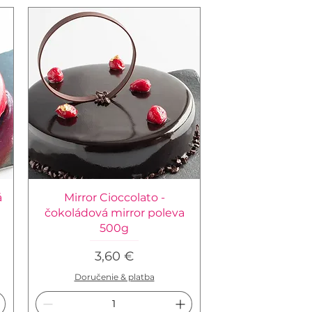
á
Mirror Cioccolato -
čokoládová mirror poleva
500g
Cena
3,60 €
Doručenie & platba