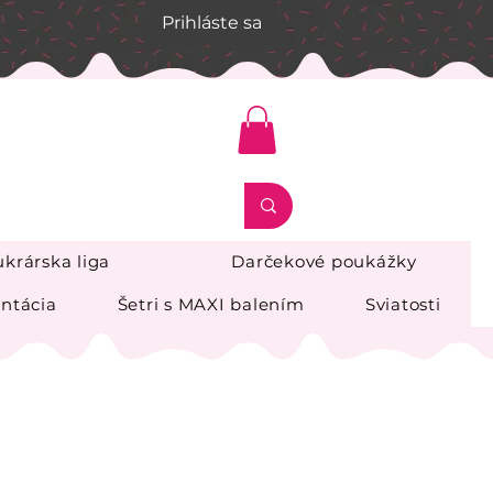
Prihláste sa
krárska liga
Darčekové poukážky
ntácia
Šetri s MAXI balením
Sviatosti