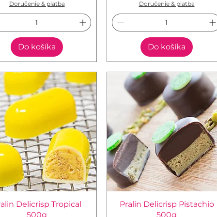
Doručenie & platba
Doručenie & platba
Do košíka
Do košíka
alin Delicrisp Tropical
Pralin Delicrisp Pistachio
500g
500g