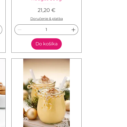
Cena
21,20 €
Doručenie & platba
Do košíka