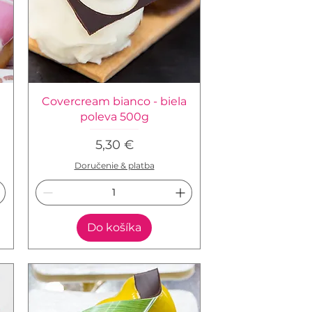
Covercream bianco - biela
poleva 500g
Cena
5,30 €
Doručenie & platba
Do košíka