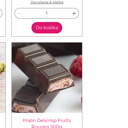
Doručenie & platba
Do košíka
Pralin Delicrisp Fruits
Rouges 500g