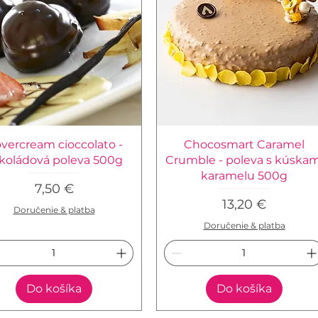
vercream cioccolato -
Chocosmart Caramel
koládová poleva 500g
Crumble - poleva s kúskam
karamelu 500g
Cena
7,50 €
Cena
13,20 €
Doručenie & platba
Doručenie & platba
Do košíka
Do košíka