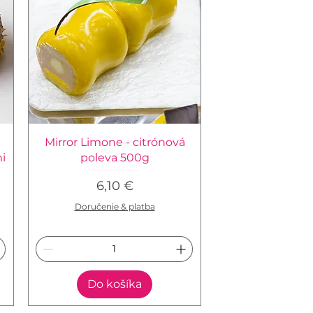
Mirror Limone - citrónová
i
poleva 500g
Cena
6,10 €
Doručenie & platba
Do košíka