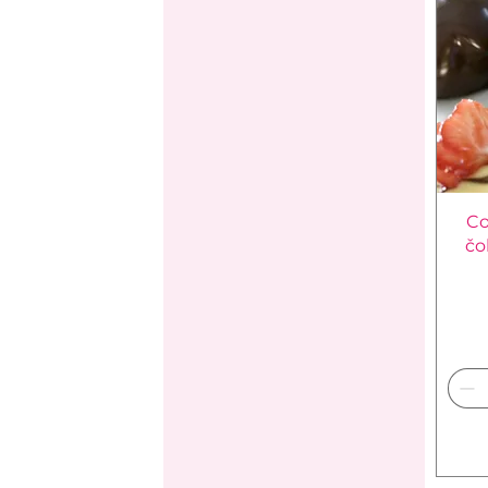
Co
čo