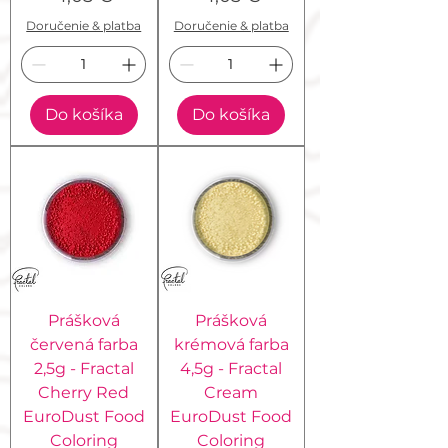
Doručenie & platba
Doručenie & platba
Do košíka
Do košíka
Prášková
Prášková
červená farba
krémová farba
2,5g - Fractal
4,5g - Fractal
Cherry Red
Cream
EuroDust Food
EuroDust Food
Coloring
Coloring