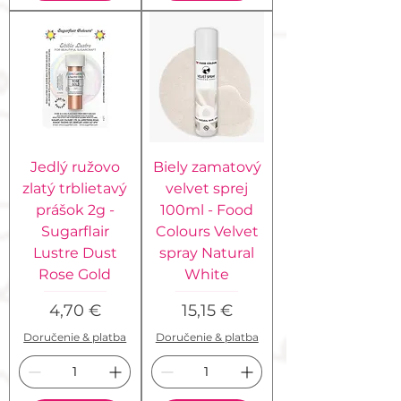
Jedlý ružovo
Biely zamatový
zlatý trblietavý
velvet sprej
prášok 2g -
100ml - Food
Sugarflair
Colours Velvet
Lustre Dust
spray Natural
Rose Gold
White
Cena
Cena
4,70 €
15,15 €
Doručenie & platba
Doručenie & platba