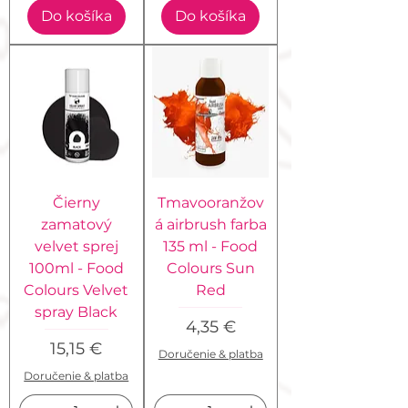
Do košíka
Do košíka
Čierny
Tmavooranžov
zamatový
á airbrush farba
velvet sprej
135 ml - Food
100ml - Food
Colours Sun
Colours Velvet
Red
spray Black
Cena
4,35 €
Cena
15,15 €
Doručenie & platba
Doručenie & platba