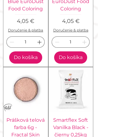
Blue EuroDust
EuroDust Food
Food Coloring
Coloring
Cena
Cena
4,05 €
4,05 €
Doručenie & platba
Doručenie & platba
Do košíka
Do košíka
Prášková telová
Smartflex Soft
farba 6g -
Vanilka Black -
Fractal Skin
čierny 0,25kg