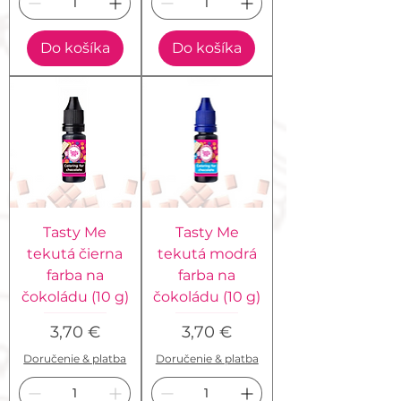
Do košíka
Do košíka
Tasty Me
Tasty Me
tekutá čierna
tekutá modrá
farba na
farba na
čokoládu (10 g)
čokoládu (10 g)
Cena
Cena
3,70 €
3,70 €
Doručenie & platba
Doručenie & platba