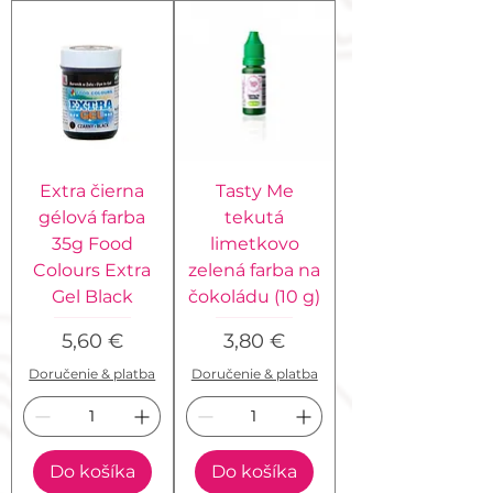
Extra čierna
Tasty Me
gélová farba
tekutá
35g Food
limetkovo
Colours Extra
zelená farba na
Gel Black
čokoládu (10 g)
Cena
Cena
5,60 €
3,80 €
Doručenie & platba
Doručenie & platba
Do košíka
Do košíka