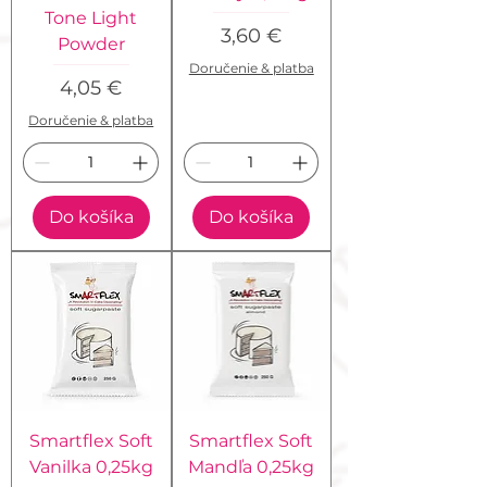
Tone Light
Cena
3,60 €
Powder
Doručenie & platba
Cena
4,05 €
Doručenie & platba
Do košíka
Do košíka
Smartflex Soft
Smartflex Soft
Vanilka 0,25kg
Mandľa 0,25kg