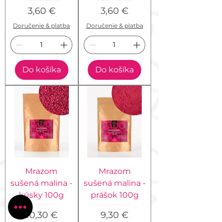
Cena
Cena
3,60 €
3,60 €
Doručenie & platba
Doručenie & platba
Do košíka
Do košíka
Mrazom
Mrazom
sušená malina -
sušená malina -
kúsky 100g
prášok 100g
Cena
Cena
10,30 €
9,30 €