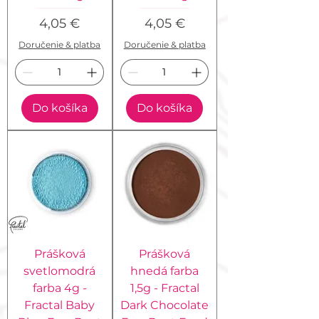
Cena
Cena
4,05 €
4,05 €
Doručenie & platba
Doručenie & platba
Do košíka
Do košíka
Prášková
Prášková
svetlomodrá
hnedá farba
farba 4g -
1,5g - Fractal
Fractal Baby
Dark Chocolate