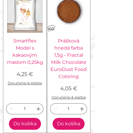
Smartflex
Prášková
Model s
hnedá farba
kakaovým
1,5g - Fractal
maslom 0,25kg
Milk Chocolate
EuroDust Food
Cena
4,25 €
Coloring
Doručenie & platba
Cena
4,05 €
Doručenie & platba
Do košíka
Do košíka