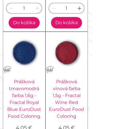
Do košíka
Do košíka
Prášková
Prášková
tmavomodrá
vínová farba
farba 1,6g -
1,5g - Fractal
Fractal Royal
Wine Red
Blue EuroDust
EuroDust Food
Food Coloring
Coloring
Cena
Cena
4,05 €
4,05 €