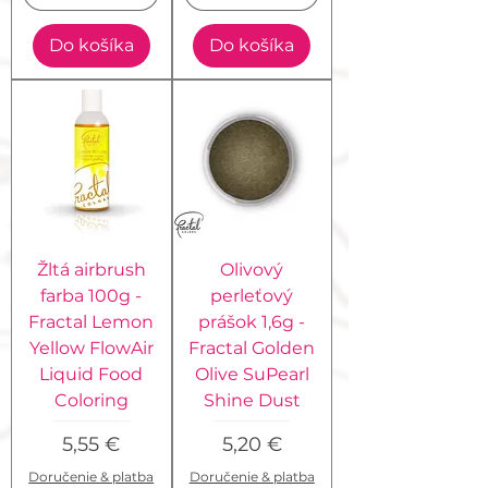
Do košíka
Do košíka
Žltá airbrush
Olivový
farba 100g -
perleťový
Fractal Lemon
prášok 1,6g -
Yellow FlowAir
Fractal Golden
Liquid Food
Olive SuPearl
Coloring
Shine Dust
Cena
Cena
5,55 €
5,20 €
Doručenie & platba
Doručenie & platba