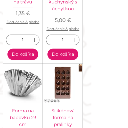
na trávu
kuchynský s
úchytkou
Cena
1,35 €
Cena
5,00 €
Doručenie & platba
Doručenie & platba
Do košíka
Do košíka
Forma na
Silikónová
bábovku 23
forma na
cm
pralinky