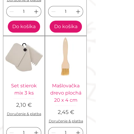
Do košíka
Do košíka
Set stierok
Mašlovačka
mix 3 ks
drevo plochá
20 x 4 cm
Cena
2,10 €
Cena
2,45 €
Doručenie & platba
Doručenie & platba