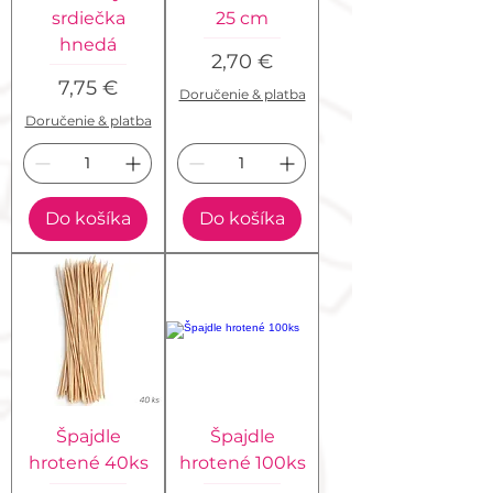
srdiečka
25 cm
hnedá
Cena
2,70 €
Cena
7,75 €
Doručenie & platba
Doručenie & platba
Do košíka
Do košíka
Špajdle
Špajdle
hrotené 40ks
hrotené 100ks