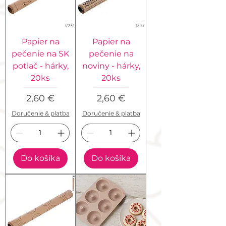
Papier na
Papier na
pečenie na SK
pečenie na
potlač - hárky,
noviny - hárky,
20ks
20ks
Cena
Cena
2,60 €
2,60 €
Doručenie & platba
Doručenie & platba
Do košíka
Do košíka