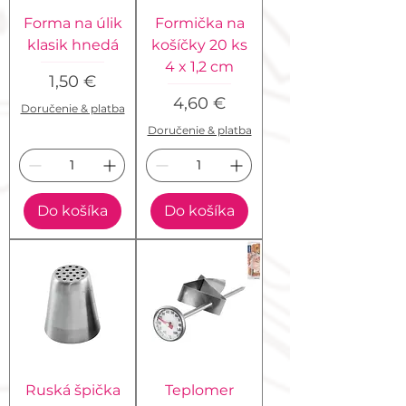
Forma na úlik
Formička na
klasik hnedá
košíčky 20 ks
4 x 1,2 cm
Cena
1,50 €
Cena
4,60 €
Doručenie & platba
Doručenie & platba
Do košíka
Do košíka
Ruská špička
Teplomer