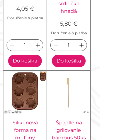
srdiečka
Cena
4,05 €
hnedá
Doručenie & platba
Cena
5,80 €
Doručenie & platba
Do košíka
Do košíka
Silikónová
Špajdle na
forma na
grilovanie
muffiny
bambus 50ks