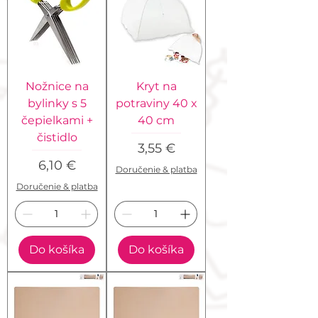
Nožnice na
Kryt na
bylinky s 5
potraviny 40 x
čepielkami +
40 cm
čistidlo
Cena
3,55 €
Cena
6,10 €
Doručenie & platba
Doručenie & platba
Do košíka
Do košíka