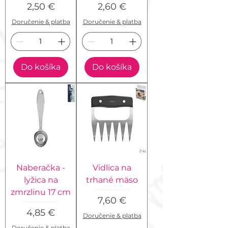
Cena
Cena
2,50 €
2,60 €
Doručenie & platba
Doručenie & platba
Do košíka
Do košíka
Naberačka -
Vidlica na
lyžica na
trhané mäso
zmrzlinu 17 cm
Cena
7,60 €
Cena
4,85 €
Doručenie & platba
Doručenie & platba