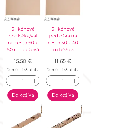
Silikónová
Silikónová
podložka/vál
podložka na
na cesto 60 x
cesto 50 x 40
50 cm béžová
cm béžová
Cena
Cena
15,50 €
11,65 €
Doručenie & platba
Doručenie & platba
Do košíka
Do košíka