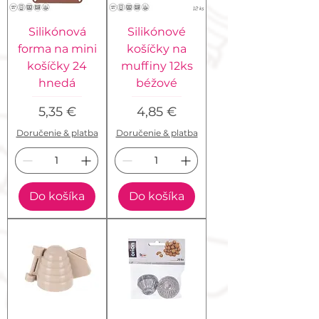
Silikónová
Silikónové
forma na mini
košíčky na
košíčky 24
muffiny 12ks
hnedá
béžové
Cena
Cena
5,35 €
4,85 €
Doručenie & platba
Doručenie & platba
Do košíka
Do košíka