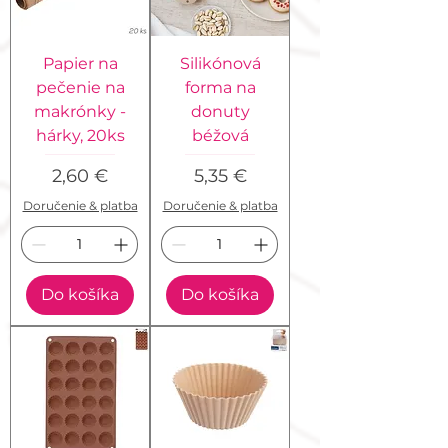
Papier na
Silikónová
pečenie na
forma na
makrónky -
donuty
hárky, 20ks
béžová
Cena
Cena
2,60 €
5,35 €
Doručenie & platba
Doručenie & platba
Do košíka
Do košíka