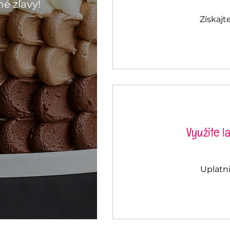
é zľavy!
Získajt
Využite 
Uplatni