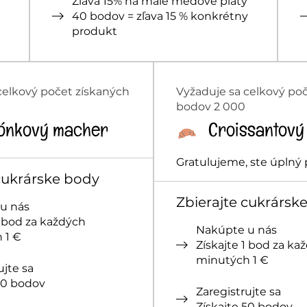
Zľava 15% na malé medové pláty
40 bodov = zľava 15 % konkrétny
produkt
celkový počet získaných
Vyžaduje sa celkový po
bodov 2 000
ónkový macher
Croissantový 
Gratulujeme, ste úplný p
cukrárske body
Zbierajte cukrársk
u nás
1 bod za každých
Nakúpte u nás
 1 €
Získajte 1 bod za ka
minutých 1 €
ujte sa
50 bodov
Zaregistrujte sa
Získajte 50 bodov