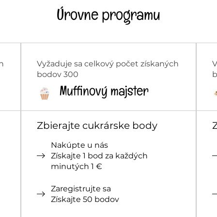
Úrovne programu
h
Vyžaduje sa celkový počet získaných
V
bodov 300
b
Muffinový majster
Zbierajte cukrárske body
Nakúpte u nás
Získajte 1 bod za každých
minutých 1 €
Zaregistrujte sa
Získajte 50 bodov