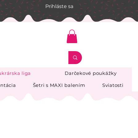
Prihláste sa
krárska liga
Darčekové poukážky
ntácia
Šetri s MAXI balením
Sviatosti