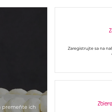
Z
Zaregistrujte sa na na
Zbier
a premeňte ich