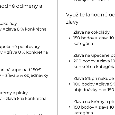
ahodné odmeny a
Využite lahodné o
zľavy
čokolády
 = zľava 8 % konkrétna
Zľava na čokolády
a
150 bodov = zľava 1
kategória
 upečené polotovary
v = zľava 8 % konkrétna
Zľava na upečené po
a
200 bodov = zľava 1
konkrétna kategóri
 pri nákupe nad 150€
 = zľava 5 % objednávky
Zľava 5% pri nákupe
€
100 bodov = zľava 5 
objednávky nad 150
krémy a plnky
 = zľava 8 % konkrétna
Zľava na krémy a pl
a
150 bodov = zľava 1
kategória