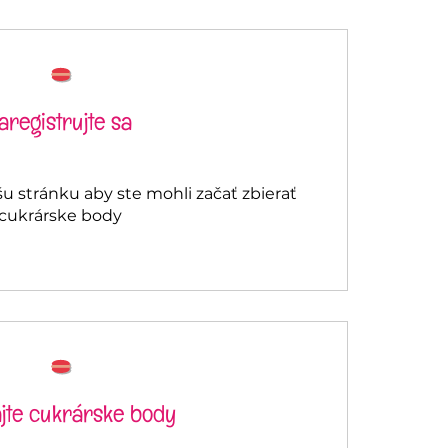
aregistrujte sa
šu stránku aby ste mohli začať zbierať
cukrárske body
ajte cukrárske body