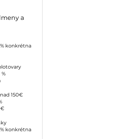
dmeny a
0 % konkrétna
lotovary
0 %
a
 nad 150€
%
 €
nky
0 % konkrétna