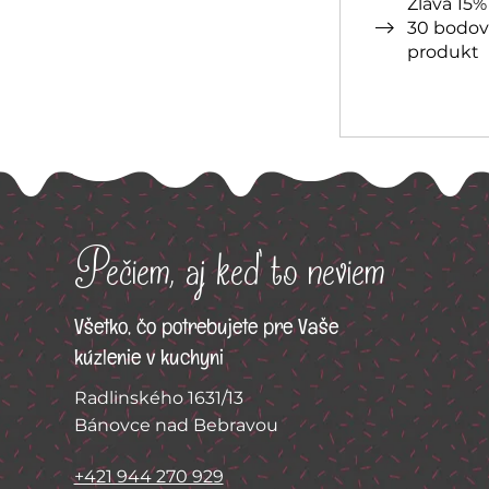
Zľava 15
30 bodov 
produkt
Pečiem, aj keď to neviem
Všetko, čo potrebujete pre Vaše
kúzlenie v kuchyni
Radlinského 1631/13
Bánovce nad Bebravou
+421 944 270 929