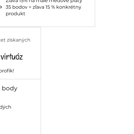
Zľava 15% na malé medové pláty
35 bodov = zľava 15 % konkrétny
produkt
čet získaných
virtuóz
rofík!
e body
ždých