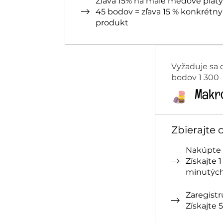
Zľava 15% na malé medové pláty
45 bodov = zľava 15 % konkrétny
produkt
Vyžaduje sa 
bodov 1 300
Makr
Zbierajte 
Nakúpte 
Získajte 
minutých
Zaregistr
Získajte 