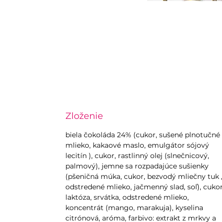
Zloženie
biela čokoláda 24% (cukor, sušené plnotučné
mlieko, kakaové maslo, emulgátor sójový
lecitín ), cukor, rastlinný olej (slnečnicový,
palmový), jemne sa rozpadajúce sušienky
(pšeničná múka, cukor, bezvodý mliečny tuk 
odstredené mlieko, jačmenný slad, soľ), cukor
laktóza, srvátka, odstredené mlieko,
koncentrát (mango, marakuja), kyselina
citrónová, aróma, farbivo: extrakt z mrkvy a