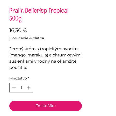
Pralin Delicrisp Tropical
500g
Price
16,30 €
Doručenie & platba
Jemný krém s tropickým ovocím
(mango, marakuja) a chrumkavými
sušienkami vhodný na okamžité
použitie.
Množstvo
*
Do košíka