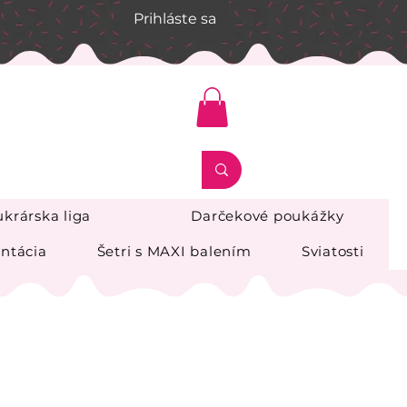
Prihláste sa
krárska liga
Darčekové poukážky
ntácia
Šetri s MAXI balením
Sviatosti