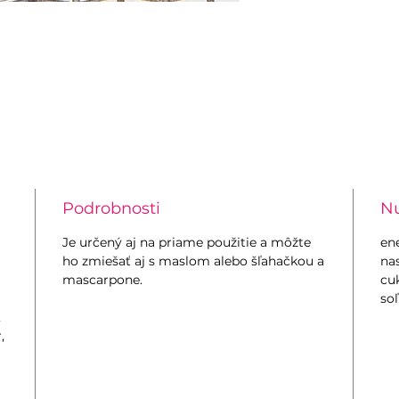
Podrobnosti
Nu
Je určený aj na priame použitie a môžte
ene
ho zmiešať aj s maslom alebo šľahačkou a
nas
mascarpone.
cuk
soľ
,
,