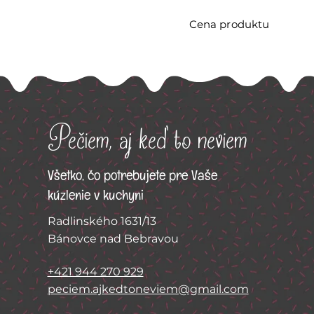
Cena produktu
Pečiem, aj keď to neviem
Všetko, čo potrebujete pre Vaše
kúzlenie v kuchyni
Radlinského 1631/13
Bánovce nad Bebravou
+421 944 270 929
peciem.ajkedtoneviem@gmail.com