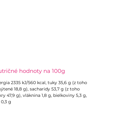
tričné hodnoty na 100g
rgia 2335 kJ/560 kcal, tuky 35,6 g (z toho
ýtené 18,8 g), sacharidy 53,7 g (z toho
ry 47,9 g), vláknina 1,8 g, bielkoviny 5,3 g,
 0,3 g