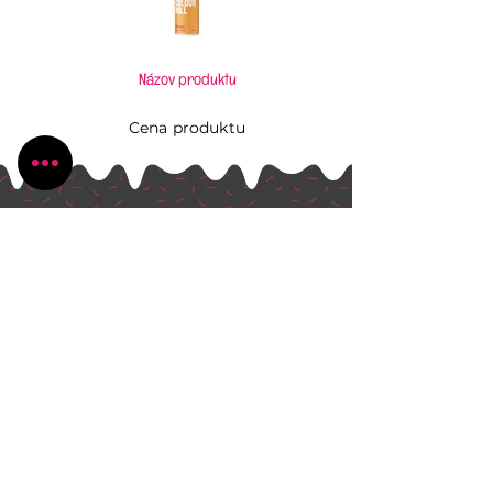
Názov produktu
Cena produktu
Pečiem, aj keď to neviem
Všetko, čo potrebujete pre Vaše kúzlenie v
kuchyni
Radlinského 1631/13
Bánovce nad Bebravou
+421 944 270 929
peciem.ajkedtoneviem@gmail.com