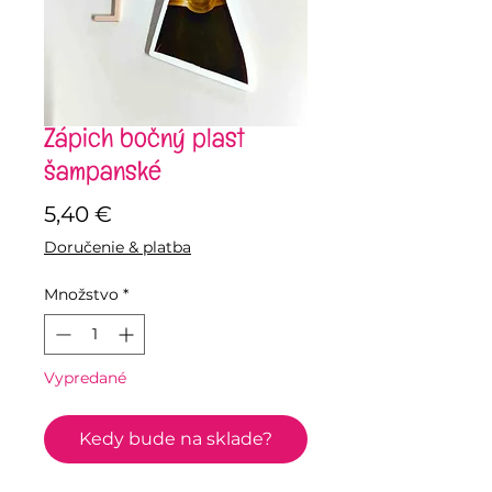
Zápich bočný plast
šampanské
Price
5,40 €
Doručenie & platba
Množstvo
*
Vypredané
Kedy bude na sklade?