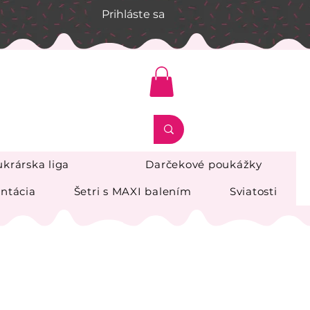
Prihláste sa
krárska liga
Darčekové poukážky
ntácia
Šetri s MAXI balením
Sviatosti