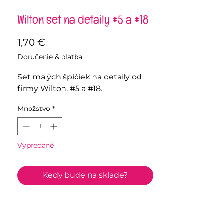
Wilton set na detaily #5 a #18
Price
1,70 €
Doručenie & platba
Set malých špičiek na detaily od
firmy Wilton. #5 a #18.
Množstvo
*
Vypredané
Kedy bude na sklade?