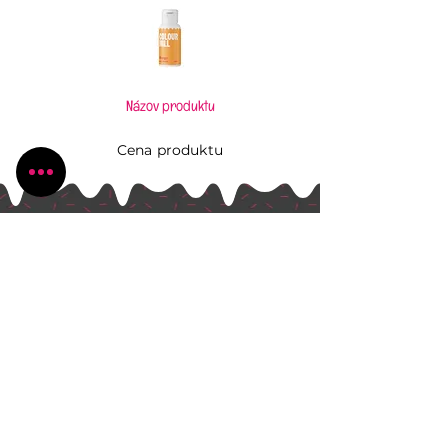
Názov produktu
Cena produktu
Pečiem, aj keď to neviem
Všetko, čo potrebujete pre Vaše kúzlenie v
kuchyni
Radlinského 1631/13
Bánovce nad Bebravou
+421 944 270 929
peciem.ajkedtoneviem@gmail.com