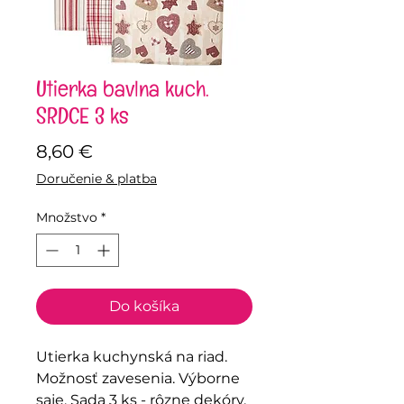
Utierka bavlna kuch.
SRDCE 3 ks
Price
8,60 €
Doručenie & platba
Množstvo
*
Do košíka
Utierka kuchynská na riad.
Možnosť zavesenia. Výborne
saje. Sada 3 ks - rôzne dekóry.