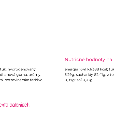
Nutričné hodnoty na 
ý tuk, hydrogenovaný
energia 1641 kJ/388 kcal; t
xanthanová guma, arómy,
5,29g; sacharidy 82,41g, z t
á, potravinárske farbivo
0,99g; soľ 0,03g
chto baleniach: