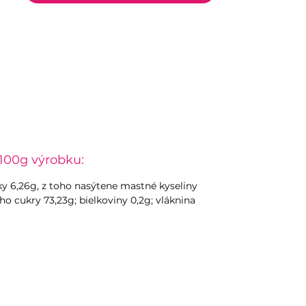
100g výrobku:
uky 6,26g, z toho nasýtene mastné kyseliny
oho cukry 73,23g; bielkoviny 0,2g; vláknina