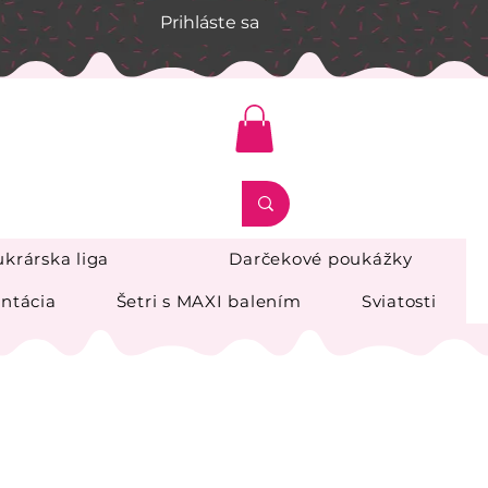
Prihláste sa
krárska liga
Darčekové poukážky
ntácia
Šetri s MAXI balením
Sviatosti