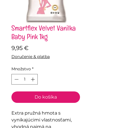
Smartflex Velvet Vanilka
Baby Pink 1kg
Price
9,95 €
Doručenie & platba
Množstvo
*
Do košíka
Extra pružná hmota s
vynikajúcimi vlastnosťami,
vhodná najmä na