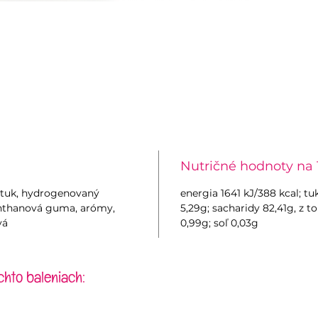
Nutričné hodnoty na 
ý tuk, hydrogenovaný
energia 1641 kJ/388 kcal; t
xanthanová guma, arómy,
5,29g; sacharidy 82,41g, z t
vá
0,99g; soľ 0,03g
chto baleniach: