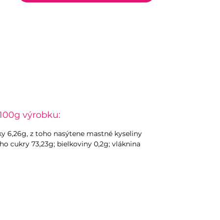
100g výrobku:
uky 6,26g, z toho nasýtene mastné kyseliny
oho cukry 73,23g; bielkoviny 0,2g; vláknina