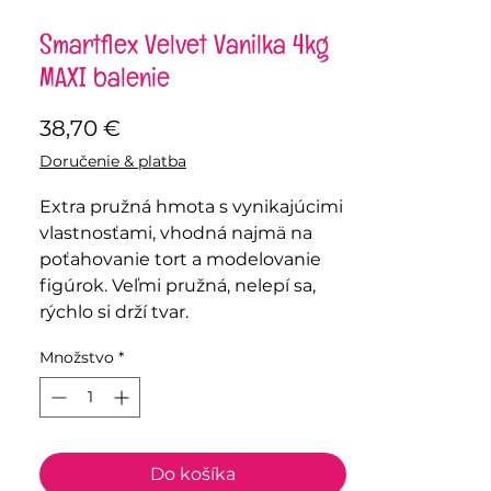
Smartflex Velvet Vanilka 4kg
MAXI balenie
Price
38,70 €
Doručenie & platba
Extra pružná hmota s vynikajúcimi
vlastnosťami, vhodná najmä na
poťahovanie tort a modelovanie
figúrok. Veľmi pružná, nelepí sa,
rýchlo si drží tvar.
Množstvo
*
Do košíka