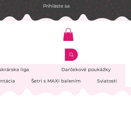
Prihláste sa
krárska liga
Darčekové poukážky
ntácia
Šetri s MAXI balením
Sviatosti