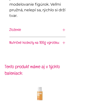
modelovanie figúrok. Veľmi
pružná, nelepí sa, rýchlo si drží
tvar.
Zloženie
cukor, glukózový sirup, pitná
voda, kokosový tuk,
Nutričné hodnoty na 100g výrobku:
hydrogenovaný palmojadrový
energia 1641 kJ/388 kcal; tuky
olej, jedlý zemiakový škrob,
6,26g, z toho nasýtene mastné
xanthanová guma, arómy,
kyseliny 5,29g; sacharidy 82,41g, z
konzervant sorban draselný,
toho cukry 73,23g; bielkoviny 0,2g;
Tento produkt máme aj v týchto
kyselina citrónová
vláknina 0,99g; soľ 0,03g
baleniach: