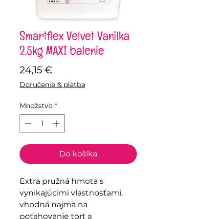
Smartflex Velvet Vanilka
2,5kg MAXI balenie
Price
24,15 €
Doručenie & platba
Množstvo
*
Do košíka
Extra pružná hmota s
vynikajúcimi vlastnosťami,
vhodná najmä na
poťahovanie tort a