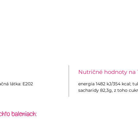
Nutričné hodnoty na 
vačná látka: E202
energia 1482 kJ/354 kcal; t
sacharidy 82,3g, z toho cukr
chto baleniach: