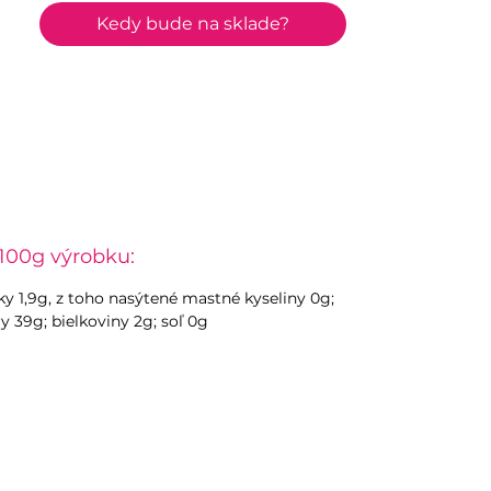
Kedy bude na sklade?
100g výrobku:
uky 1,9g, z toho nasýtené mastné kyseliny 0g;
y 39g; bielkoviny 2g; soľ 0g