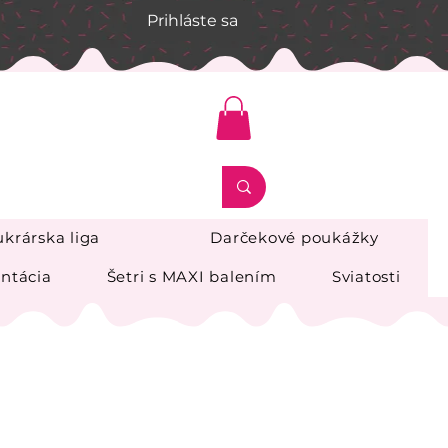
Prihláste sa
krárska liga
Darčekové poukážky
ntácia
Šetri s MAXI balením
Sviatosti