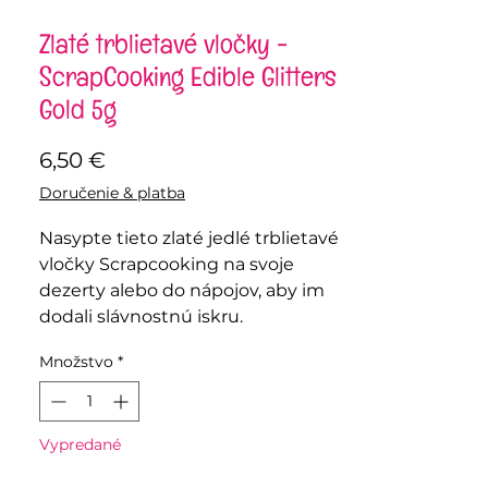
Zlaté trblietavé vločky -
ScrapCooking Edible Glitters
Gold 5g
Price
6,50 €
Doručenie & platba
Nasypte tieto zlaté jedlé trblietavé
vločky Scrapcooking na svoje
dezerty alebo do nápojov, aby im
dodali slávnostnú iskru.
Množstvo
*
Vypredané