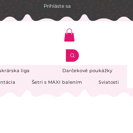
Prihláste sa
krárska liga
Darčekové poukážky
ntácia
Šetri s MAXI balením
Sviatosti