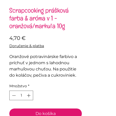
Scrapcooking prášková
farba & aróma v 1 -
oranžová/marhuľa 10g
Price
4,70 €
Doručenie & platba
Oranžové potravinárske farbivo a
príchuť v jednom s lahodnou
marhuľovou chuťou. Na použitie
do koláčov, pečiva a cukroviniek.
Množstvo
*
Do košíka