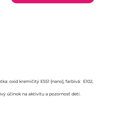
tka: oxid kremičitý E551 [nano], farbivá: E102,
ý účinok na aktivitu a pozornosť detí.