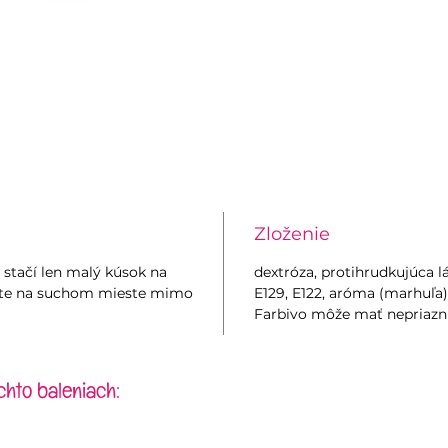
Zloženie
 stačí len malý kúsok na
dextróza, protihrudkujúca lá
dujte na suchom mieste mimo
E129, E122, aróma (marhuľa)
Farbivo môže mať nepriazniv
chto baleniach: