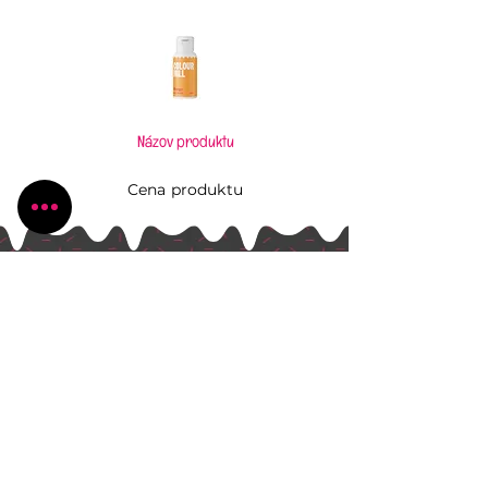
Názov produktu
Cena produktu
Pečiem, aj keď to neviem
Všetko, čo potrebujete pre Vaše kúzlenie v
kuchyni
Radlinského 1631/13
Bánovce nad Bebravou
+421 944 270 929