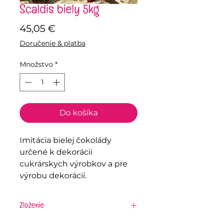
Scaldis biely 5kg
Price
45,05 €
Doručenie & platba
Množstvo
*
Do košíka
Imitácia bielej čokolády
určené k dekorácii
cukrárskych výrobkov a pre
výrobu dekorácií.
Zloženie