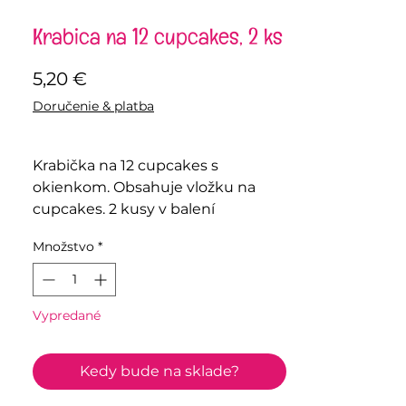
Krabica na 12 cupcakes, 2 ks
Price
5,20 €
Doručenie & platba
Krabička na 12 cupcakes s
okienkom. Obsahuje vložku na
cupcakes. 2 kusy v balení
Množstvo
*
Vypredané
Kedy bude na sklade?