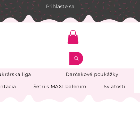
Prihláste sa
krárska liga
Darčekové poukážky
ntácia
Šetri s MAXI balením
Sviatosti