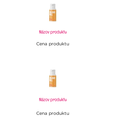
pšeničná múka , cukor, pšeničný
lepok, pšeničná sladová múka, soľ,
kypriaca látka: E500, ryžový škrob,
stabilizátor: E414, E460, E464,
E473, farbivo: E100, E160a, E174,
Názov produktu
emulgátor: E472a (sója),
glazúra E903
Cena produktu
Môže obsahovať stopy: orechov.
Skladujte na tmavom mieste, 15-
22°C.
Názov produktu
Cena produktu