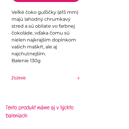
Veľké čoko guľôčky (ø15 mm)
majú lahodný chrumkavý
stred a sú obliate vo farbnej
čokoláde, vďaka čomu sú
nielen najkrajším doplnkom
vašich maškŕt, ale aj
najchutnejším.
Balenie 130g
Zloženie
mliečna čokoláda (52%), cukor,
sušené mlieko (plnotučné),
kakaové maslo (21%), kakaová
hmota, emulgátor: E322 (sója),
Tento produkt máme aj v týchto
vanilková aróma, cukor,
baleniach:
chrumkavé cereálie (12%),
pšeničná múka, celozrnná