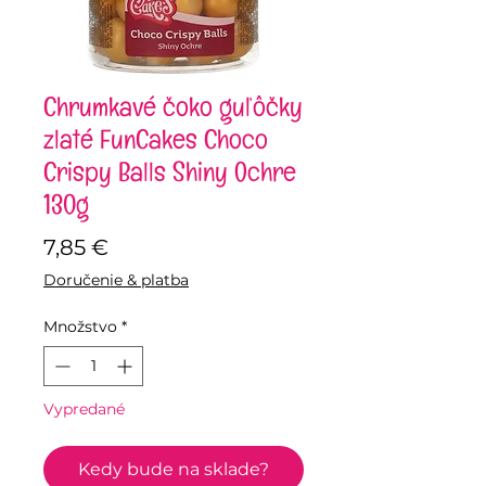
Chrumkavé čoko guľôčky
zlaté FunCakes Choco
Crispy Balls Shiny Ochre
130g
Price
7,85 €
Doručenie & platba
Množstvo
*
Vypredané
Kedy bude na sklade?