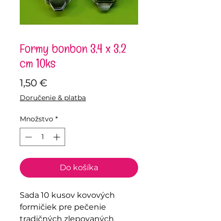
Formy bonbon 3,4 x 3,2
cm 10ks
Price
1,50 €
Doručenie & platba
Množstvo
*
Do košíka
Sada 10 kusov kovových
formičiek pre pečenie
tradičných zlepovaných