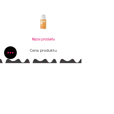
Názov produktu
Cena produktu
Pečiem, aj keď to neviem
Všetko, čo potrebujete pre Vaše kúzlenie v
kuchyni
Radlinského 1631/13
Bánovce nad Bebravou