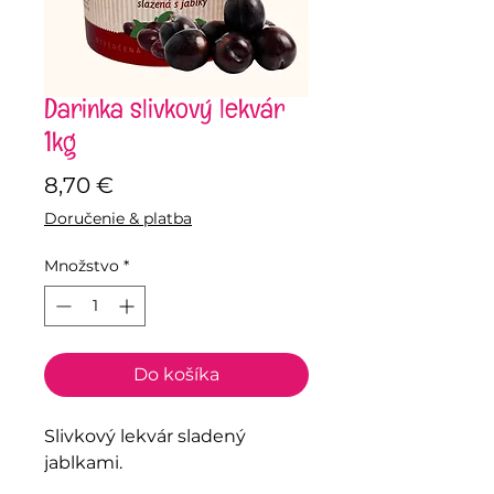
Darinka slivkový lekvár
1kg
Price
8,70 €
Doručenie & platba
Množstvo
*
Do košíka
Slivkový lekvár sladený
jablkami.