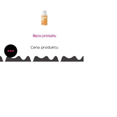
Názov produktu
Cena produktu
Pečiem, aj keď to neviem
Všetko, čo potrebujete pre Vaše kúzlenie v
kuchyni
Radlinského 1631/13
Bánovce nad Bebravou