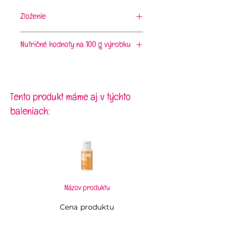
Zloženie
slivkový pretlak (48%), jablkový
pretlak (22%), sušené slivky (21%),
Nutričné hodnoty na 100 g výrobku
cukor, kyselina citrónová, aróma
energia 1215 kJ/289 kcal; tuky
0,6g, z toho nasýtené mastné
kyseliny 0,2g; sacharidy 63,8g, z
toho cukry 63,2g; bielkoviny 2g;
Tento produkt máme aj v týchto
soľ 0,06g
baleniach:
Názov produktu
Cena produktu