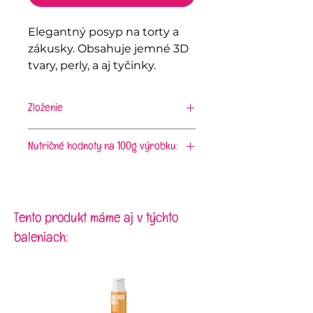
Elegantný posyp na torty a
zákusky. Obsahuje jemné 3D
tvary, perly, a aj tyčinky.
Zloženie
cukor, dextróza, krupica
(pšeničná), múka (ryžová,
Nutričné hodnoty na 100g výrobku:
pšeničná), škrob (kukuričný,
energia 1667 kJ/396 kcal; tuky
pšeničný, zemiakový, ryžový),
0,5g, z toho nasýtené mastné
glukózový sirup, invertný cukrový
kyseliny 0,2g; sacharidy 96g, z
sirup, maltodextrín, farbivo: E173,
toho cukry 85g; bielkoviny 0,9g,
Tento produkt máme aj v týchto
E174, rastlinný olej (repkový),
soľ 0g
stabilizátor: E414, kukuričné ​​
baleniach:
otruby, leštiaca látka: E903, E904,
stearát horečnatý, kyselina: E330,
protihrudkujúca látka: E470b,
želatína (hovädzia), aróma, soľ
Môže obsahovať stopy: sóje a