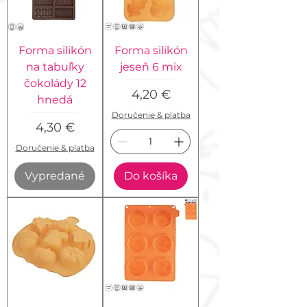
Forma silikón
Forma silikón
na tabuľky
jeseň 6 mix
čokolády 12
Cena
4,20 €
hnedá
Doručenie & platba
Cena
4,30 €
Doručenie & platba
Vypredané
Do košíka