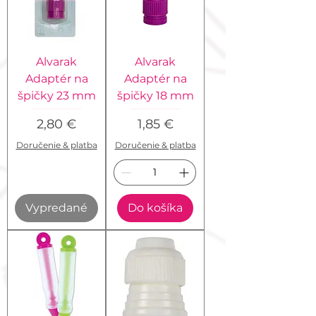
Alvarak
Alvarak
Adaptér na
Adaptér na
špičky 23 mm
špičky 18 mm
Cena
Cena
2,80 €
1,85 €
Doručenie & platba
Doručenie & platba
Vypredané
Do košíka