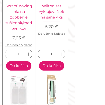
ScrapCooking
Wilton set
ihla na
vykrajovačiek
zdobenie
na sane 4ks
sušienok/med
Cena
5,20 €
ovníkov
Doručenie & platba
Cena
7,05 €
Doručenie & platba
Do košíka
Do košíka