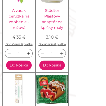
Alvarak
Städter
ceruzka na
Plastový
zdobenie -
adaptér na
ružová
špičky malý
Cena
Cena
4,35 €
3,10 €
Doručenie & platba
Doručenie & platba
Do košíka
Do košíka