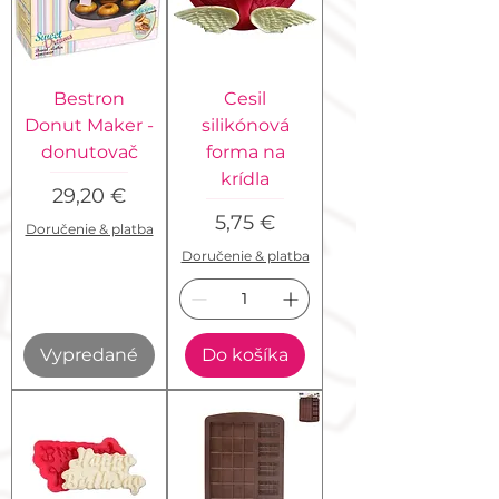
Bestron
Cesil
Donut Maker -
silikónová
donutovač
forma na
krídla
Cena
29,20 €
Cena
5,75 €
Doručenie & platba
Doručenie & platba
Vypredané
Do košíka