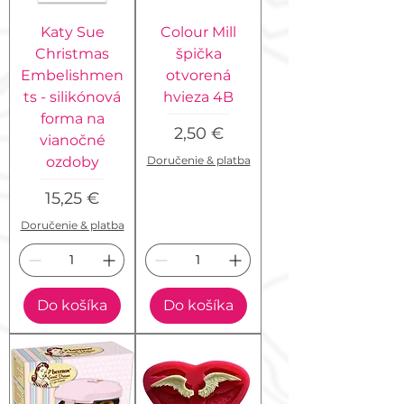
Katy Sue
Colour Mill
Christmas
špička
Embelishmen
otvorená
ts - silikónová
hvieza 4B
forma na
Cena
2,50 €
vianočné
Doručenie & platba
ozdoby
Cena
15,25 €
Doručenie & platba
Do košíka
Do košíka