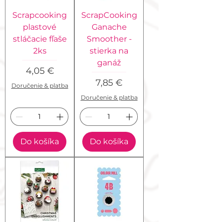
Scrapcooking
ScrapCooking
plastové
Ganache
stláčacie fľaše
Smoother -
2ks
stierka na
ganáž
Cena
4,05 €
Cena
7,85 €
Doručenie & platba
Doručenie & platba
Do košíka
Do košíka