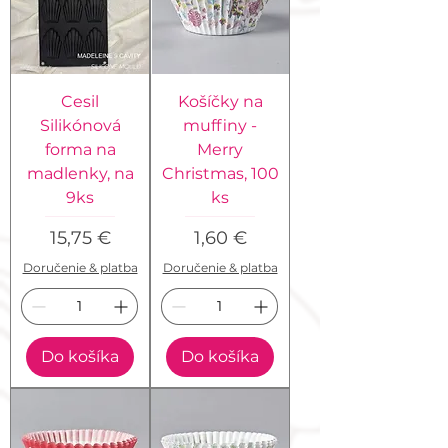
Cesil
Košíčky na
Silikónová
muffiny -
forma na
Merry
madlenky, na
Christmas, 100
9ks
ks
Cena
Cena
15,75 €
1,60 €
Doručenie & platba
Doručenie & platba
Do košíka
Do košíka