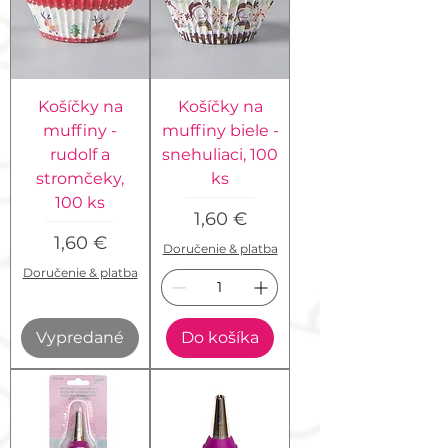
Košíčky na
Košíčky na
muffiny -
muffiny biele -
rudolf a
snehuliaci, 100
stromčeky,
ks
100 ks
Cena
1,60 €
Cena
1,60 €
Doručenie & platba
Doručenie & platba
Vypredané
Do košíka