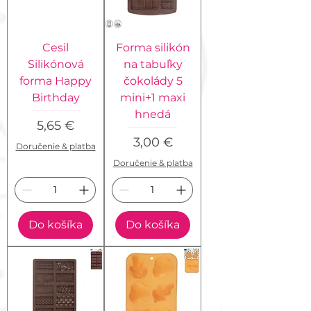
Cesil
Forma silikón
Silikónová
na tabuľky
forma Happy
čokolády 5
Birthday
mini+1 maxi
hnedá
Cena
5,65 €
Cena
3,00 €
Doručenie & platba
Doručenie & platba
Do košíka
Do košíka