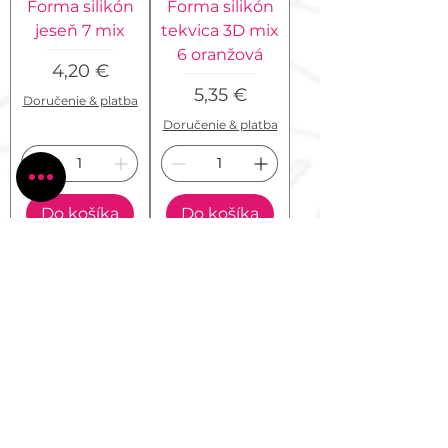
Forma silikón
Forma silikón
jeseň 7 mix
tekvica 3D mix
6 oranžová
Cena
4,20 €
Cena
5,35 €
Doručenie & platba
Doručenie & platba
Do košíka
Do košíka
Forma silikón
Forma silikón
Halloween
Halloween 24