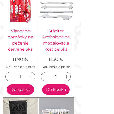
Vianočné
Städter
pomôcky na
Profesionálne
pečenie
modelovacie
červené 3ks
kostice 6ks
Cena
Cena
11,90 €
8,50 €
Doručenie & platba
Doručenie & platba
Do košíka
Do košíka