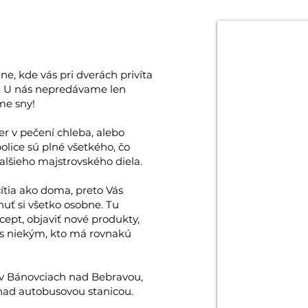
e, kde vás pri dverách privíta
k. U nás nepredávame len
me sny!
er v pečení chleba, alebo
police sú plné všetkého, čo
alšieho majstrovského diela.
ítia ako doma, preto Vás
uť si všetko osobne. Tu
cept, objaviť nové produkty,
 s niekým, kto má rovnakú
v Bánovciach nad Bebravou,
 nad autobusovou stanicou.