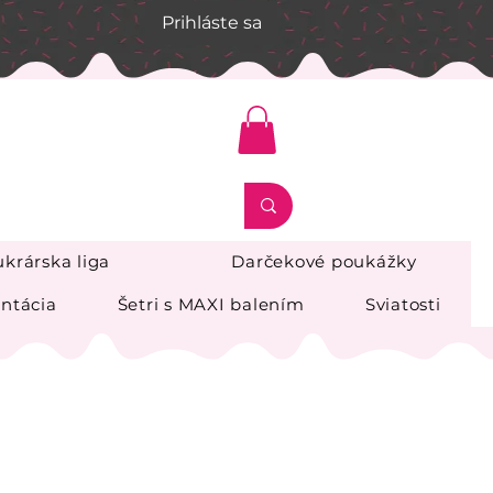
Prihláste sa
krárska liga
Darčekové poukážky
ntácia
Šetri s MAXI balením
Sviatosti