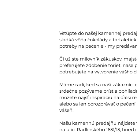
Vstúpte do našej kamennej predajn
sladká vôňa čokolády a tartaletie
potreby na pečenie - my predáva
Či už ste milovník zákuskov, majst
preferujete zdobenie toriet, naše 
potrebujete na vytvorenie vášho ď
Máme radi, keď sa naši zákazníci c
srdečne pozývame prísť a obhliadn
môžete nájsť inšpiráciu na ďalší re
alebo sa len porozprávať o pečení
vášeň.
Našu kamennú predajňu nájdete 
na ulici Radlinského 1631/13, hneď