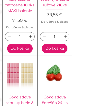
zatočené 108ks
ružové 216ks
MAXI balenie
Cena
39,55 €
Cena
71,50 €
Doručenie & platba
Doručenie & platba
Do košíka
Do košíka
Čokoládové
Čokoládová
tabuľky biele &
čerešňa 24 ks