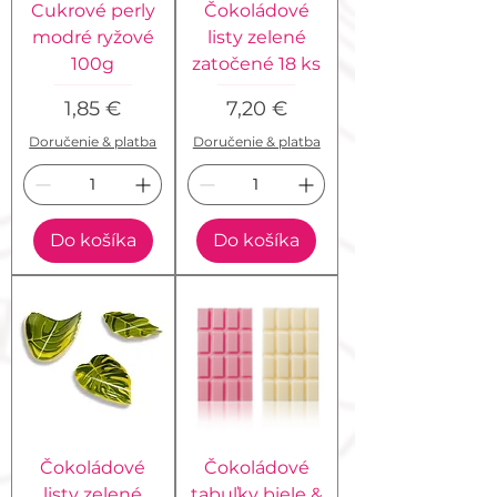
Cukrové perly
Čokoládové
modré ryžové
listy zelené
100g
zatočené 18 ks
Cena
Cena
1,85 €
7,20 €
Doručenie & platba
Doručenie & platba
Do košíka
Do košíka
Čokoládové
Čokoládové
listy zelené
tabuľky biele &