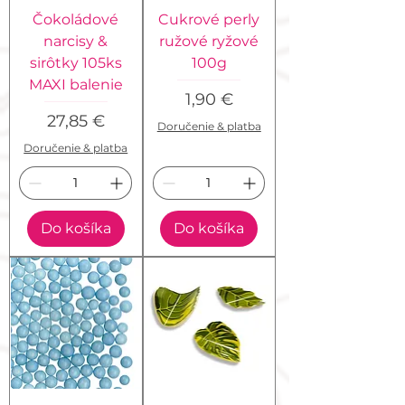
Čokoládové
Cukrové perly
narcisy &
ružové ryžové
sirôtky 105ks
100g
MAXI balenie
Cena
1,90 €
Cena
27,85 €
Doručenie & platba
Doručenie & platba
Do košíka
Do košíka