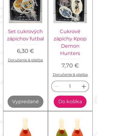
Set cukrových
Cukrové
zápichov futbal
zápichy Kpop
Demon
Cena
6,30 €
Hunters
Doručenie & platba
Cena
7,70 €
Doručenie & platba
Vypredané
Do košíka