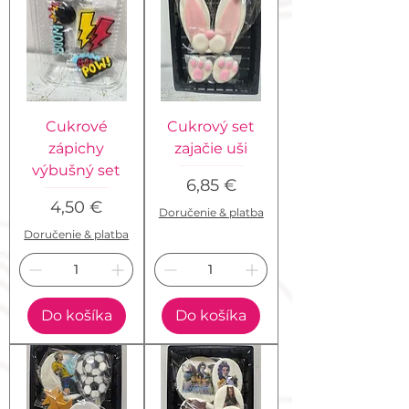
Cukrové
Cukrový set
zápichy
zajačie uši
výbušný set
Cena
6,85 €
Cena
4,50 €
Doručenie & platba
Doručenie & platba
Do košíka
Do košíka