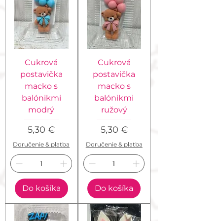
Cukrová
Cukrová
postavička
postavička
macko s
macko s
balónikmi
balónikmi
modrý
ružový
Cena
Cena
5,30 €
5,30 €
Doručenie & platba
Doručenie & platba
Do košíka
Do košíka