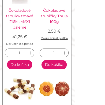
Čokoládové
Čokoládové
tabuľky tmavé
trubičky Thuja
216ks MAXI
100g
balenie
Cena
2,50 €
Cena
41,25 €
Doručenie & platba
Doručenie & platba
Do košíka
Do košíka