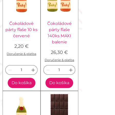
Čokoládové
Čokoládové
párty fľaše 10 ks
párty fľaše
červené
140ks MAXI
balenie
Cena
2,20 €
Cena
26,30 €
Doručenie & platba
Doručenie & platba
Do košíka
Do košíka