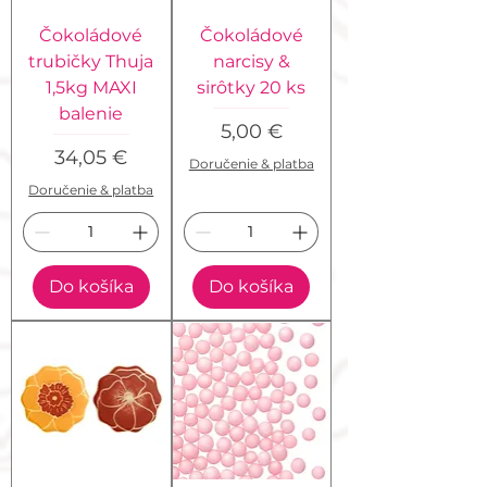
Čokoládové
Čokoládové
trubičky Thuja
narcisy &
1,5kg MAXI
sirôtky 20 ks
balenie
Cena
5,00 €
Cena
34,05 €
Doručenie & platba
Doručenie & platba
Do košíka
Do košíka