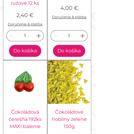
ružové 12 ks
Cena
4,00 €
Cena
2,40 €
Doručenie & platba
Doručenie & platba
Do košíka
Do košíka
Čokoládová
Čokoládové
čerešňa 192ks
hobliny zelené
MAXI balenie
150g