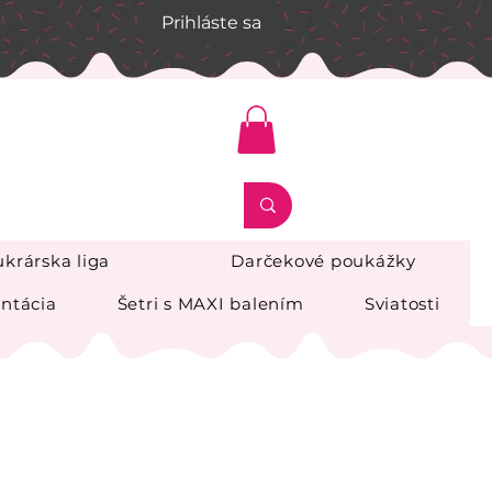
Prihláste sa
krárska liga
Darčekové poukážky
ntácia
Šetri s MAXI balením
Sviatosti