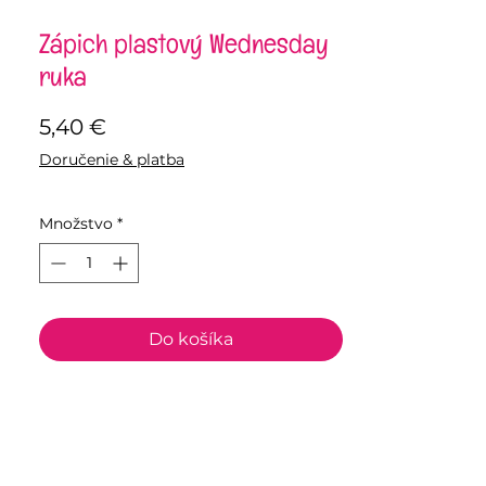
Zápich plastový Wednesday
ruka
Price
5,40 €
Doručenie & platba
Množstvo
*
Do košíka