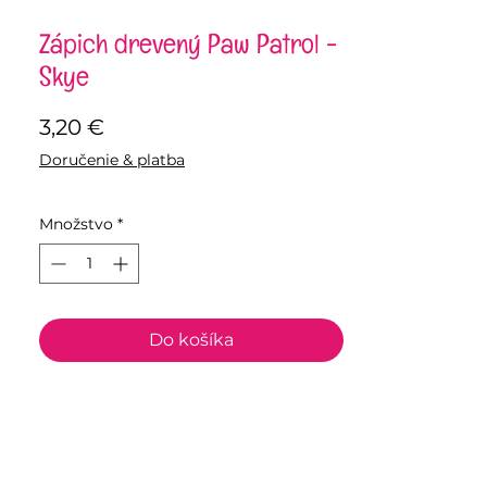
Zápich drevený Paw Patrol -
Skye
Price
3,20 €
Doručenie & platba
Množstvo
*
Do košíka