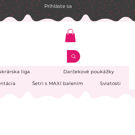
Prihláste sa
krárska liga
Darčekové poukážky
ntácia
Šetri s MAXI balením
Sviatosti