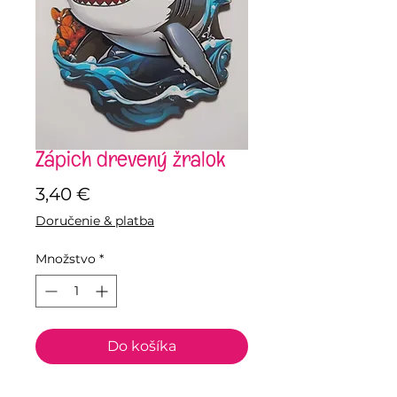
Zápich drevený žralok
Price
3,40 €
Doručenie & platba
Množstvo
*
Do košíka