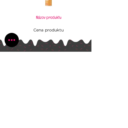
Názov produktu
Cena produktu
Pečiem, aj keď to neviem
Všetko, čo potrebujete pre Vaše kúzlenie v
kuchyni
Radlinského 1631/13
Bánovce nad Bebravou
+421 944 270 929
peciem.ajkedtoneviem@gmail.com