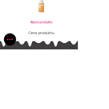
Názov produktu
Cena produktu
Pečiem, aj keď to neviem
Všetko, čo potrebujete pre Vaše kúzlenie v
kuchyni
Radlinského 1631/13
Bánovce nad Bebravou
+421 944 270 929
peciem.ajkedtoneviem@gmail.com