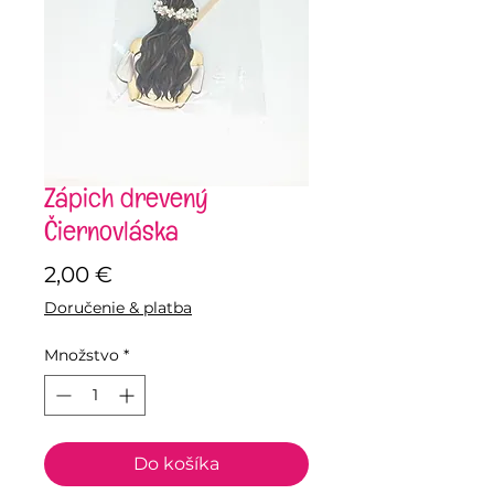
Zápich drevený
Čiernovláska
Price
2,00 €
Doručenie & platba
Množstvo
*
Do košíka