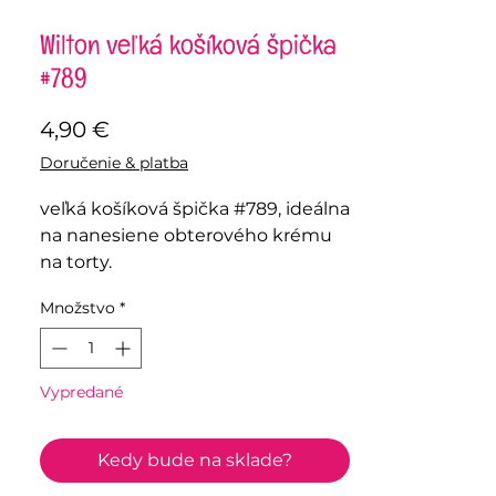
Wilton veľká košíková špička
#789
Price
4,90 €
Doručenie & platba
veľká košíková špička #789, ideálna
na nanesiene obterového krému
na torty.
Množstvo
*
Vypredané
Kedy bude na sklade?