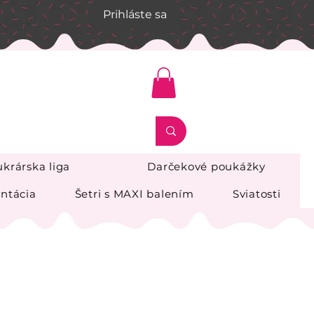
Prihláste sa
krárska liga
Darčekové poukážky
ntácia
Šetri s MAXI balením
Sviatosti