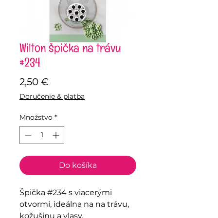
Wilton špička na trávu
#234
Price
2,50 €
Doručenie & platba
Množstvo
*
Do košíka
Špička #234 s viacerými
otvormi, ideálna na na trávu,
kožušinu a vlasy.