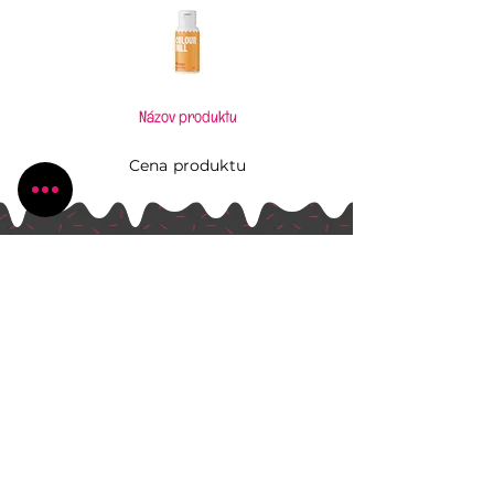
Názov produktu
Cena produktu
Pečiem, aj keď to neviem
Všetko, čo potrebujete pre Vaše kúzlenie v
kuchyni
Radlinského 1631/13
Bánovce nad Bebravou
+421 944 270 929
peciem.ajkedtoneviem@gmail.com