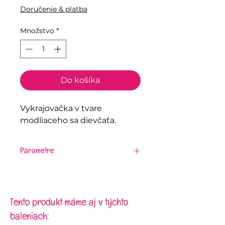
Doručenie & platba
Množstvo
*
Do košíka
Vykrajovačka v tvare
modliaceho sa dievčaťa.
Parametre
Materiál:
plast
Veľkosť:
8,5 x 6 cm
Tento produkt máme aj v týchto
baleniach: