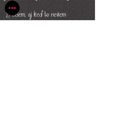
Pečiem, aj keď to neviem
Všetko, čo potrebujete pre Vaše kúzlenie v
kuchyni
Radlinského 1631/13
Bánovce nad Bebravou
+421 944 270 929
peciem.ajkedtoneviem@gmail.com
Dodanie tovaru & často kladené otázky
Ochrana osobných údajov
Obchodné podmienky