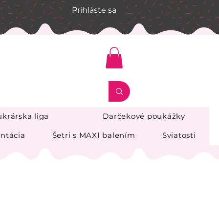
Prihláste sa
krárska liga
Darčekové poukážky
ntácia
Šetri s MAXI balením
Sviatosti