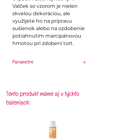
Valček so vzorom je nielen
skvelou dekoráciou, ale
využijete ho na prípravu
sušienok alebo na ozdobenie
potiahnutím marcipánovou
hmotou pri zdobení tort.
Parametre
Materiál:
bukové drevo
Rozmery:
priemer 6 cm,
dĺžka 20/38 cm
Tento produkt máme aj v týchto
baleniach: