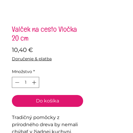
Valček na cesto Vločka
20 cm
Price
10,40 €
Doručenie & platba
Množstvo
*
Do košíka
Tradičný pomôcky z
prírodného dreva by nemali
chýbať v žiadnej kuchyni.