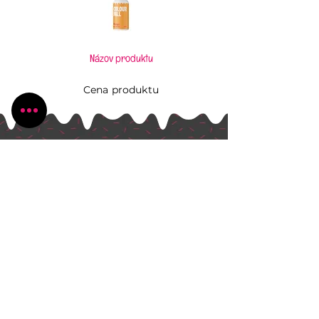
Názov produktu
Cena produktu
Pečiem, aj keď to neviem
Všetko, čo potrebujete pre Vaše kúzlenie v
kuchyni
Radlinského 1631/13
Bánovce nad Bebravou
+421 944 270 929
peciem.ajkedtoneviem@gmail.com