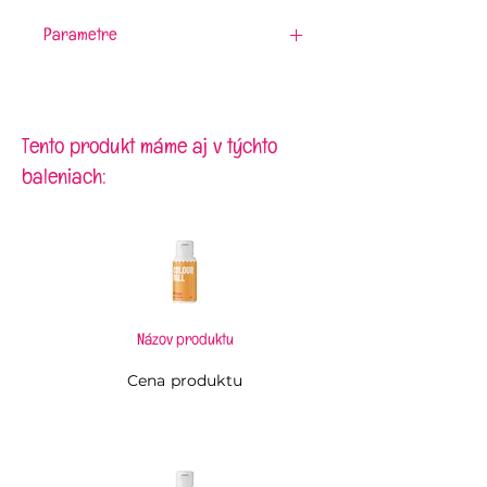
Parametre
Materiál:
nerezová oceľ
Dĺžka:
45 mm
Šírka špičky:
10 mm
Šírka základne:
25 mm
Tento produkt máme aj v týchto
baleniach:
Názov produktu
Cena produktu