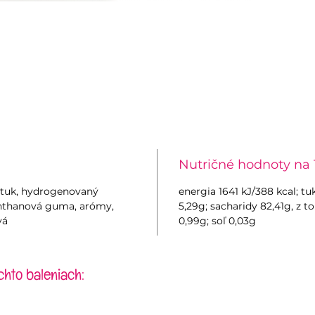
Nutričné hodnoty na 
ý tuk, hydrogenovaný
energia 1641 kJ/388 kcal; t
xanthanová guma, arómy,
5,29g; sacharidy 82,41g, z t
vá
0,99g; soľ 0,03g
chto baleniach: