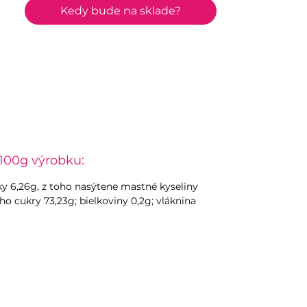
Kedy bude na sklade?
100g výrobku:
uky 6,26g, z toho nasýtene mastné kyseliny
oho cukry 73,23g; bielkoviny 0,2g; vláknina