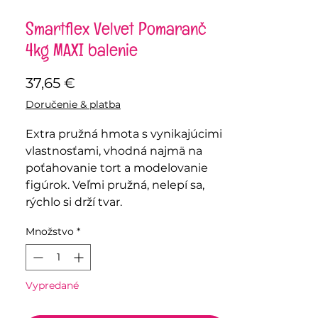
Smartflex Velvet Pomaranč
4kg MAXI balenie
Price
37,65 €
Doručenie & platba
Extra pružná hmota s vynikajúcimi
vlastnosťami, vhodná najmä na
poťahovanie tort a modelovanie
figúrok. Veľmi pružná, nelepí sa,
rýchlo si drží tvar.
Množstvo
*
Vypredané