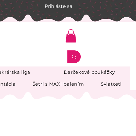
Prihláste sa
krárska liga
Darčekové poukážky
ntácia
Šetri s MAXI balením
Sviatosti