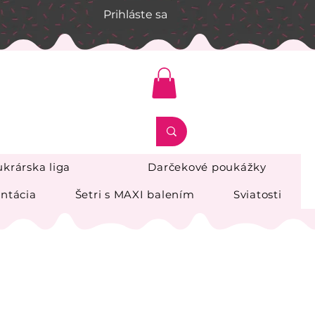
Prihláste sa
krárska liga
Darčekové poukážky
ntácia
Šetri s MAXI balením
Sviatosti