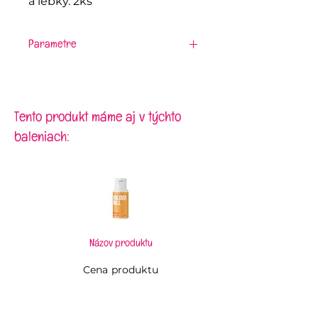
a lebky. 2ks
Parametre
Materiál:
plast
Veľkosť:
loď 7,5 x 7,5 cm; lebka
6,5 x 5,7 cm
Tento produkt máme aj v týchto
baleniach:
Názov produktu
Cena produktu