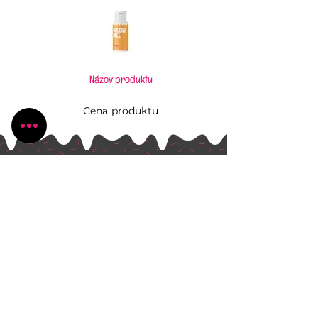
Názov produktu
Cena produktu
Pečiem, aj keď to neviem
Všetko, čo potrebujete pre Vaše kúzlenie v
kuchyni
Radlinského 1631/13
Bánovce nad Bebravou
+421 944 270 929