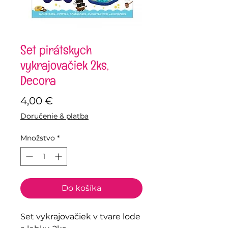
Set pirátskych
vykrajovačiek 2ks,
Decora
Price
4,00 €
Doručenie & platba
Množstvo
*
Do košíka
Set vykrajovačiek v tvare lode