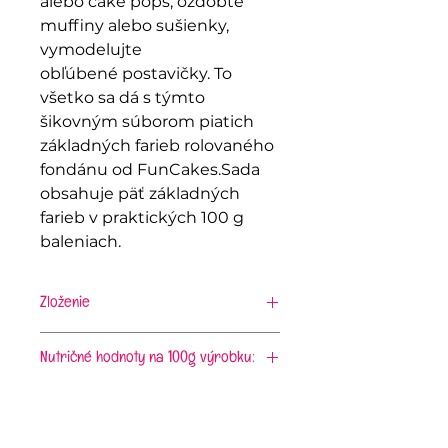
alebo cake pops, ozdobte
muffiny alebo sušienky,
vymodelujte
obľúbené postavičky. To
všetko sa dá s týmto
šikovným súborom piatich
základných farieb rolovaného
fondánu od FunCakes.Sada
obsahuje päť základných
farieb v praktických 100 g
baleniach.
Zloženie
cukor, glukózový sirup, rastlinný
olej (palmový), voda, zvlhčovadlo:
Nutričné hodnoty na 100g výrobku:
E422, emulgátor: E471, farbivo:
energia 1726 kJ/408 kcal; tuky
E161b, E160a, E153, E122, E133, E129,
6,7g, z toho nasýtene mastné
stabilizátor: E415, E466,
kyseliny 3,6g; sacharidy 87g, z
konzervačná látka: E202, prírodná