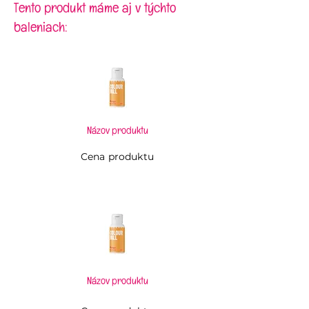
toho cukry 81g; bielkoviny
Tento produkt máme aj v týchto
aróma
0g; soľ 0g
Farbivo môže mať nepriaznivý
baleniach:
vplyv na činnosť a pozornosť detí.
Môže obsahovať stopy vajec, sóje,
mlieka a siričitanov.
Názov produktu
Cena produktu
Názov produktu