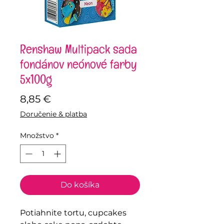
Renshaw Multipack sada
fondánov neónové farby
5x100g
Price
8,85 €
Doručenie & platba
Množstvo
*
Do košíka
Potiahnite tortu, cupcakes