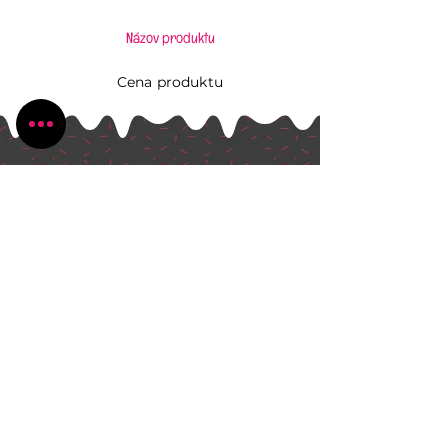
Názov produktu
Cena produktu
Pečiem, aj keď to neviem
Všetko, čo potrebujete pre Vaše kúzlenie v
kuchyni
Radlinského 1631/13
Bánovce nad Bebravou
+421 944 270 929
peciem.ajkedtoneviem@gmail.com
Dodanie tovaru & často kladené otázky