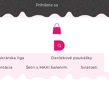
Prihláste sa
krárska liga
Darčekové poukážky
ntácia
Šetri s MAXI balením
Sviatosti