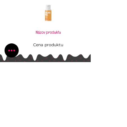
Názov produktu
Cena produktu
Pečiem, aj keď to neviem
Všetko, čo potrebujete pre Vaše kúzlenie v
kuchyni
Radlinského 1631/13
Bánovce nad Bebravou
+421 944 270 929