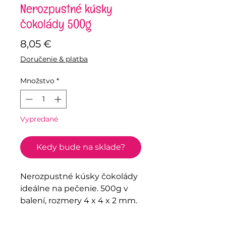
Nerozpustné kúsky
čokolády 500g
Price
8,05 €
Doručenie & platba
Množstvo
*
Vypredané
Kedy bude na sklade?
Nerozpustné kúsky čokolády
ideálne na pečenie. 500g v
balení, rozmery 4 x 4 x 2 mm.