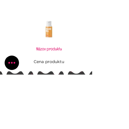
Názov produktu
Cena produktu
Pečiem, aj keď to neviem
Všetko, čo potrebujete pre Vaše kúzlenie v
kuchyni
Radlinského 1631/13