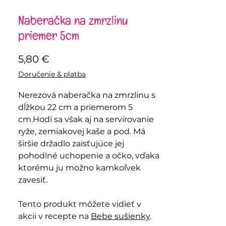
Naberačka na zmrzlinu
priemer 5cm
Price
5,80 €
Doručenie & platba
Nerezová naberačka na zmrzlinu s
dĺžkou 22 cm a priemerom 5
cm.Hodí sa však aj na servírovanie
ryže, zemiakovej kaše a pod. Má
širšie držadlo zaisťujúce jej
pohodlné uchopenie a očko, vďaka
ktorému ju možno kamkoľvek
zavesiť.
Tento produkt môžete vidieť v
akcii v recepte na
Bebe sušienky
.