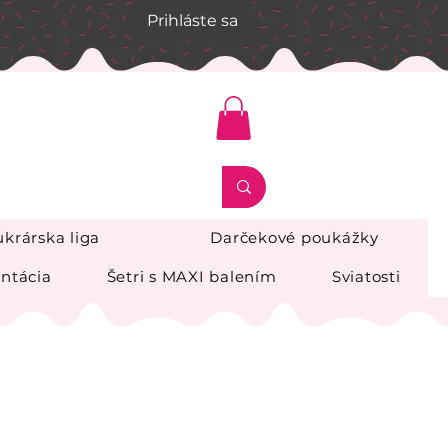
Prihláste sa
krárska liga
Darčekové poukážky
ntácia
Šetri s MAXI balením
Sviatosti