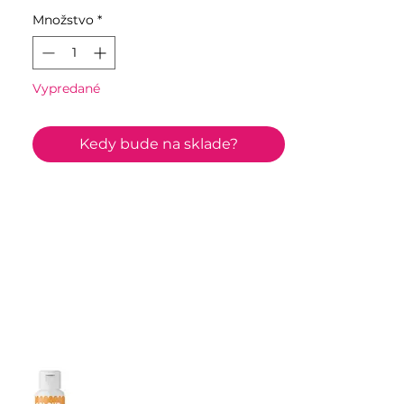
Množstvo
*
Vypredané
Kedy bude na sklade?