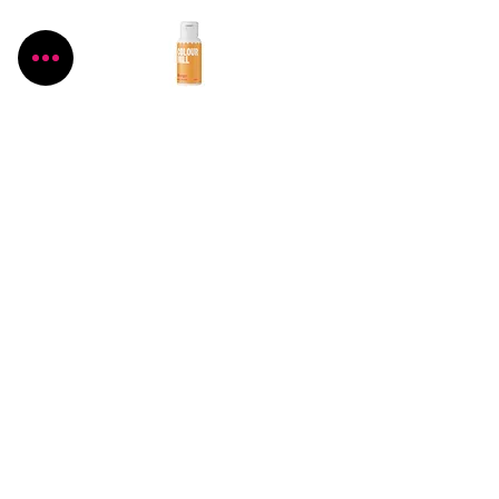
Názov produktu
Cena produktu
Pečiem, aj keď to neviem
Všetko, čo potrebujete pre Vaše kúzlenie v
kuchyni
Radlinského 1631/13
Bánovce nad Bebravou
+421 944 270 929