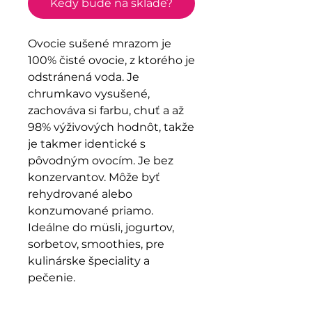
Kedy bude na sklade?
Ovocie sušené mrazom je
100% čisté ovocie, z ktorého je
odstránená voda. Je
chrumkavo vysušené,
zachováva si farbu, chuť a až
98% výživových hodnôt, takže
je takmer identické s
pôvodným ovocím. Je bez
konzervantov. Môže byť
rehydrované alebo
konzumované priamo.
Ideálne do müsli, jogurtov,
sorbetov, smoothies, pre
kulinárske špeciality a
pečenie.