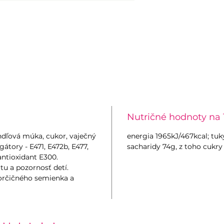
Nutričné hodnoty na 
ndľová múka, cukor, vaječný
energia 1965kJ/467kcal; tuky
gátory - E471, E472b, E477,
sacharidy 74g, z toho cukry 
 antioxidant E300.
tu a pozornosť detí.
horčičného semienka a