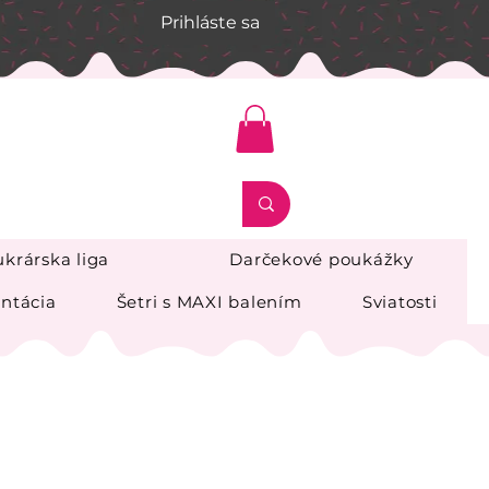
Prihláste sa
krárska liga
Darčekové poukážky
ntácia
Šetri s MAXI balením
Sviatosti