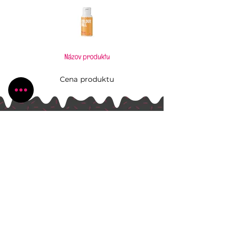
Názov produktu
Cena produktu
Pečiem, aj keď to neviem
Všetko, čo potrebujete pre Vaše kúzlenie v
kuchyni
Radlinského 1631/13
Bánovce nad Bebravou
+421 944 270 929