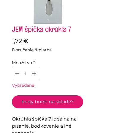
JEM špička okrúhla 7
Price
1,72 €
Doručenie & platba
Množstvo
*
Vypredané
Kedy bude na sklade?
Okrúhla špička 7 ideálna na
písanie, bodkovanie a iné