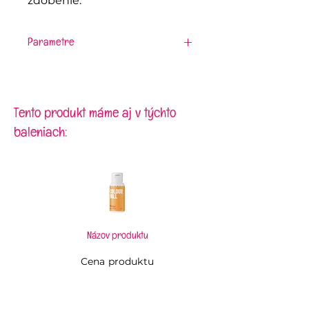
zdobenie.
Parametre
Materiál:
nerezová oceľ
Dĺžka:
33,7 mm
Šírka špičky:
4,2 mm
Šírka základne:
18 mm
Tento produkt máme aj v týchto
baleniach:
Názov produktu
Cena produktu