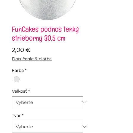
FunCakes podnos tenký
strieborný 30,5 cm
Price
2,00 €
Doručenie & platba
Farba
*
Veľkosť
*
Tvar
*