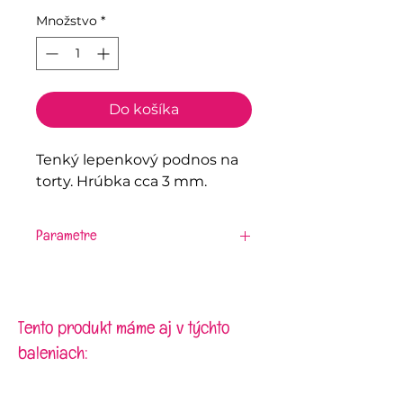
Množstvo
*
Do košíka
Tenký lepenkový podnos na
torty. Hrúbka cca 3 mm.
Parametre
Materiál:
lepenka
Veľkosť:
30,5 cm
Tento produkt máme aj v týchto
baleniach: