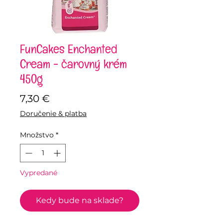
FunCakes Enchanted
Cream - čarovný krém
450g
Price
7,30 €
Doručenie & platba
Množstvo
*
Vypredané
Kedy bude na sklade?