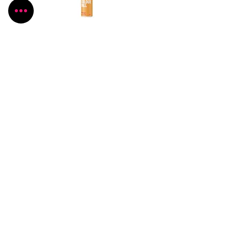
Názov produktu
Cena produktu
Pečiem, aj keď to neviem
Všetko, čo potrebujete pre Vaše kúzlenie v
kuchyni
Radlinského 1631/13
Bánovce nad Bebravou
+421 944 270 929
peciem.ajkedtoneviem@gmail.com