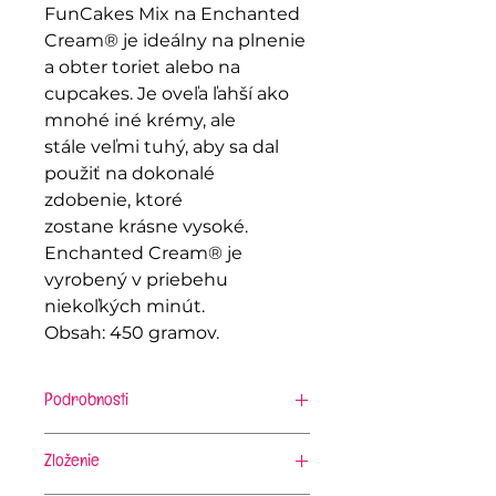
FunCakes Mix na Enchanted
Cream® je ideálny na plnenie
a obter toriet alebo na
cupcakes. Je oveľa ľahší ako
mnohé iné krémy, ale
stále veľmi tuhý, aby sa dal
použiť na dokonalé
zdobenie, ktoré
zostane krásne vysoké.
Enchanted Cream® je
vyrobený v priebehu
niekoľkých minút.
Obsah: 450 gramov.
Podrobnosti
Príprava na 1 porciu Enchanted
Cream®:
Zloženie
Miešajte 150 g zmesi, 100 ml