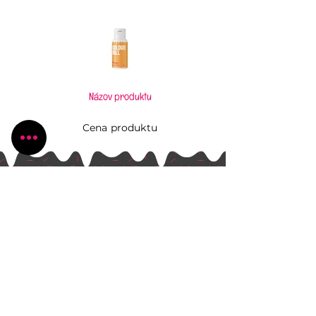
Názov produktu
Cena produktu
Pečiem, aj keď to neviem
Všetko, čo potrebujete pre Vaše kúzlenie v
kuchyni
Radlinského 1631/13
Bánovce nad Bebravou