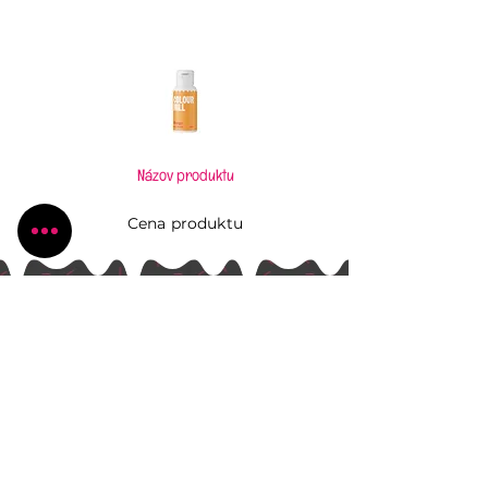
Názov produktu
Cena produktu
Pečiem, aj keď to neviem
Všetko, čo potrebujete pre Vaše kúzlenie v
kuchyni
Radlinského 1631/13
Bánovce nad Bebravou