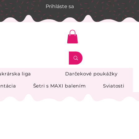
Prihláste sa
krárska liga
Darčekové poukážky
ntácia
Šetri s MAXI balením
Sviatosti