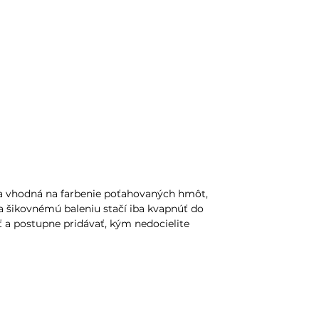
a vhodná na farbenie poťahovaných hmôt,
a šikovnémú baleniu stačí iba kvapnúť do
ť a postupne pridávať, kým nedocielite